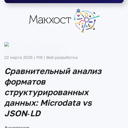
22 марта 2026
| PW |
Веб-разработка
Сравнительный анализ
форматов
структурированных
данных: Microdata vs
JSON‑LD
Аннотация