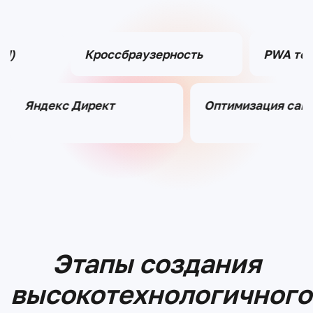
id)
Кроссбраузерность
PWA тех
Яндекс Директ
Оптимизация сай
Этапы создания
высокотехнологичного