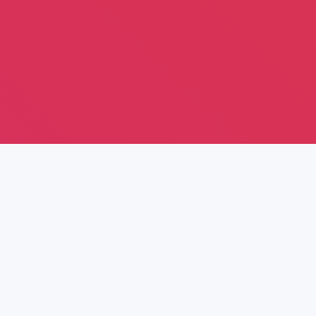
Ориги­наль­ные
материалы для
вашего сайта
Мы создаем тексты с нуля, опираясь на специфику